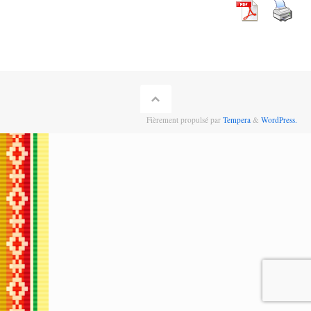
Fièrement propulsé par
Tempera
&
WordPress.