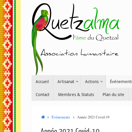
Passer
au
contenu
Passer
Accueil
Artisanat
Actions
Événement
au
contenu
Contact
Membres & Statuts
Plan du site
Accueil
Événements
Année 2021 Covid-19
Année 2021 Covid-19