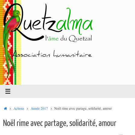
Passer
au
contenu
Accueil
Actions
Année 2017
Noël rime avec partage, solidarité, amour
Noël rime avec partage, solidarité, amour