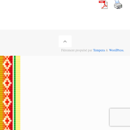
Fièrement propulsé par
Tempera
&
WordPress.