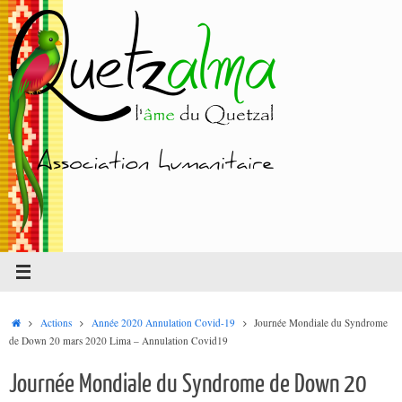
Passer
au
contenu
Accueil
Actions
Année 2020 Annulation Covid-19
Journée Mondiale du Syndrome
de Down 20 mars 2020 Lima – Annulation Covid19
Journée Mondiale du Syndrome de Down 20