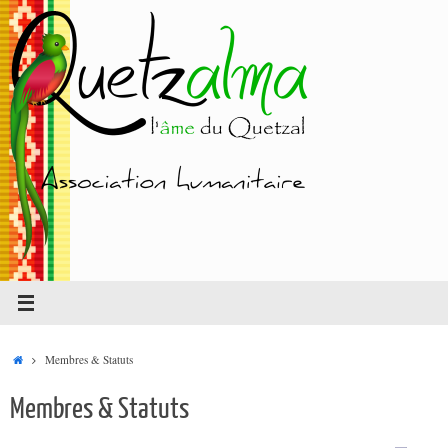
Passer
au
contenu
Accueil
Membres & Statuts
Membres & Statuts