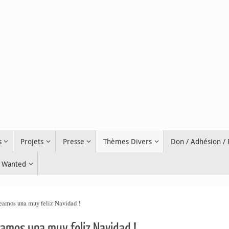
s
Projets
Presse
Thèmes Divers
Don / Adhésion /
Wanted
seamos una muy feliz Navidad !
eamos una muy feliz Navidad !