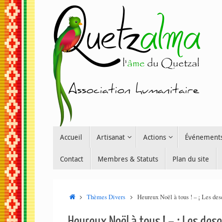
Passer
au
contenu
Passer
Accueil
Artisanat
Actions
Événement
au
contenu
Contact
Membres & Statuts
Plan du site
Accueil
Thèmes Divers
Heureux Noël à tous ! – ¡ Les de
Heureux Noël à tous ! – ¡ Les des