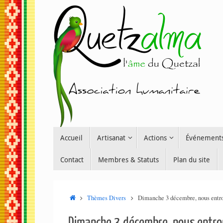
Passer
au
contenu
Passer
Accueil
Artisanat
Actions
Événement
au
contenu
Contact
Membres & Statuts
Plan du site
Accueil
Thèmes Divers
Dimanche 3 décembre, nous entron
Dimanche 3 décembre, nous entron