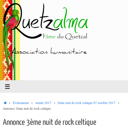
Passer
au
contenu
Accueil
Événements
Année 2017
3ème nuit de rock celtique 07 octobre 2017
Annonce 3ème nuit de rock celtique
Annonce 3ème nuit de rock celtique